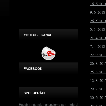
16. 6. 20
9. 6. 2018
26. 5. 20
5. 5. 2018
YOUTUBE KANÁL
21. 4. 201
7. 4. 2018
22. 9. 20
26. 8. 201
FACEBOOK
25. 8. 20
12. 8. 20
29. 7. 201
SPOLUPRÁCE
30. 6. 201
Hudební nástroje nakupujeme tam , kde si
24. 6. 201