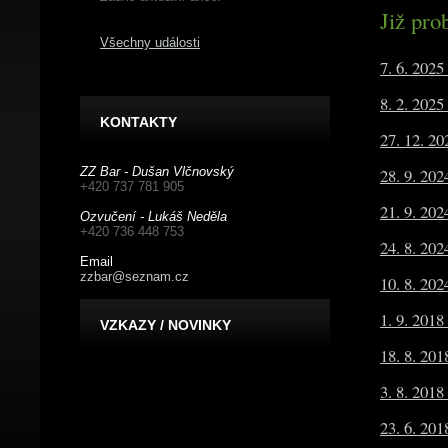
Již pro
Všechny události
7. 6. 202
8. 2. 202
KONTAKTY
27. 12. 20
ZZ Bar - Dušan Vlčnovský
28. 9. 20
+420 737 781 905
21. 9. 20
Ozvučení - Lukáš Neděla
+420 736 448 753
24. 8. 20
Email
zzbar@seznam.cz
10. 8. 202
1. 9. 201
VZKAZY / NOVINKY
18. 8. 20
3. 8. 2018
23. 6. 201