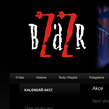
O Nás
Historie
Texty / Playlist
Fotogalerie
Akce
KALENDÁŘ AKCÍ
Není ulo
Žádné aktuální akce.